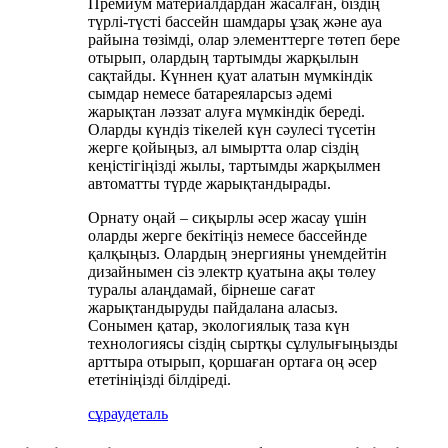
Премиум материалдардан жасалған, біздің
түрлі-түсті бассейн шамдары ұзақ және ауа
райына төзімді, олар элементтерге төтеп бере
отырып, олардың тартымды жарқылын
сақтайды. Күннен қуат алатын мүмкіндік
сымдар немесе батареяларсыз әдемі
жарықтан ләззат алуға мүмкіндік береді.
Оларды күндіз тікелей күн сәулесі түсетін
жерге қойыңыз, ал ымыртта олар сіздің
кеңістігіңізді жылы, тартымды жарқылмен
автоматты түрде жарықтандырады.
Орнату оңай – сиқырлы әсер жасау үшін
оларды жерге бекітіңіз немесе бассейнде
қалқыңыз. Олардың энергияны үнемдейтін
дизайнымен сіз электр қуатына ақы төлеу
туралы алаңдамай, бірнеше сағат
жарықтандыруды пайдалана аласыз.
Сонымен қатар, экологиялық таза күн
технологиясы сіздің сыртқы сұлулығыңызды
арттыра отырып, қоршаған ортаға оң әсер
ететініңізді білдіреді.
сұрау
деталь