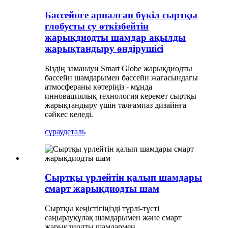
Бассейнге арналған бүкіл сыртқы
глобусты су өткізбейтін
жарықдиодты шамдар ақылды
жарықтандыру өндірушісі
Біздің заманауи Smart Globe жарықдиодты
бассейн шамдарымен бассейн жағасындағы
атмосфераны көтеріңіз - мұнда
инновациялық технология керемет сыртқы
жарықтандыру үшін талғампаз дизайнға
сәйкес келеді.
сұрау
деталь
Сыртқы үрлейтін қалып шамдары
смарт жарықдиодты шам
Сыртқы кеңістігіңізді түрлі-түсті
саңырауқұлақ шамдарымен және смарт
жарықдиодты шамдармен