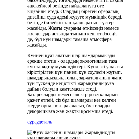
бассейндерде, тоғандарда немесе тіпті бақша
әшекейлері ретінде пайдалануға өте
ыңғайлы етеді. Олардың бірегей сфералық
дизайны суда әдемі жүзуге мүмкіндік береді,
бетінде билейтін таң қалдыратын түстер
жасайды. Жазғы суараны өткізсеңіз немесе
жұлдыздар астында тыныш кеш өткізсеңіз
де, бұл күн шамдары тамаша атмосфера
жасайды.
Күннен қуат алатын шар шамдарымызды
ерекше ететін - олардың экологиялық таза
күн зарядтау мүмкіндіктері. Күндізгі уақытта
кірістірілген күн панелі күн сәулесін жұтып,
шамдарыңыздың толық зарядталғанын және
түн түскенде кеңістікті жарықтандыруға
дайын болуын қамтамасыз етеді.
Батареяларды немесе электр розеткаларын
қажет етпей, сіз бұл шамдарды кез келген
жерде орналастыра аласыз, бұл оларды
декорыңызға жан-жақты қосымша етеді.
сұрау
деталь