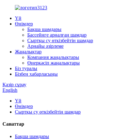
Үй
Өнімдер
Бақша шамдары
Бассейнге арналған шамдар
Сыртқы су өткізбейтін шамдар
Арнайы әзірлеме
Жаңалықтар
Компания жаңалықтары
Өнеркәсіп жаңалықтары
Біз туралы
Бізбен хабарласыңы
Қазір сұрау
English
Үй
Өнімдер
Сыртқы су өткізбейтін шамдар
Санаттар
Бақша шамдары