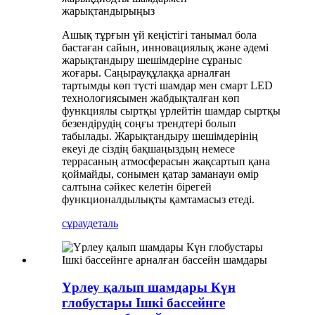
жарықтандырыңыз
Ашық тұрғын үй кеңістігі танымал бола
бастаған сайын, инновациялық және әдемі
жарықтандыру шешімдеріне сұраныс
жоғары. Саңырауқұлаққа арналған
тартымды көп түсті шамдар мен смарт LED
технологиясымен жабдықталған көп
функциялы сыртқы үрлейтін шамдар сыртқы
безендірудің соңғы трендтері болып
табылады. Жарықтандыру шешімдерінің
екеуі де сіздің бақшаңыздың немесе
террасаның атмосферасын жақсартып қана
қоймайды, сонымен қатар заманауи өмір
салтына сәйкес келетін бірегей
функционалдылықты қамтамасыз етеді.
сұрау
деталь
Үрлеу қалып шамдары Күн
глобустары Ішкі бассейнге