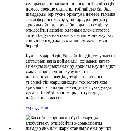
жұлдыздар астында тыныш кешті өткізсеңіз
немесе ерекше оқиғаны тойлайсыз ба, бұл
шамдарды бір түске орнатуға немесе тамаша
атмосфераны жасау үшін әртүрлі реңктер
арқылы айналдыруға болады. Төзімді, су
өткізбейтін дизайн олардың элементтерге
төтеп беруін қамтамасыз етеді және маусым
сайын сенімді жарықтандыру маусымын
береді.
Бұл шамдар сіздің бассейніңіздің сұлулығын
арттырып қана қоймайды, сонымен қатар
аймақты жарықтандыру арқылы қауіпсіздікті
жақсартады, түнде жүзу кезінде
навигацияны жеңілдетеді. Энергияны
үнемдейтін жарықдиодты технологиясы
арқылы сіз сапаны төмендетпей ұзақ уақыт
жұмыс істейді және жарқын түстерді
пайдалана аласыз.
сұрау
деталь