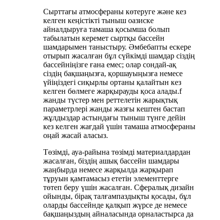
Сырттағы атмосфераны көтеруге және кез
келген кеңістікті тыныш оазиске
айналдыруға тамаша қосымша болып
табылатын керемет сыртқы бассейн
шамдарымен таныстыру. Әмбебапты ескере
отырып жасалған бұл сүйкімді шамдар сіздің
бассейніңізге ғана емес; олар сондай-ақ
сіздің бақшаңызға, қоршауыңызға немесе
үйіңіздегі сиқырлы ортаны қалайтын кез
келген бөлмеге жарқырауды қоса алады.f
жанды түстер мен реттелетін жарықтық
параметрлері жанды жазғы кештен бастап
жұлдыздар астындағы тыныш түнге дейін
кез келген жағдай үшін тамаша атмосфераны
оңай жасай аласыз.
Төзімді, ауа-райына төзімді материалдардан
жасалған, біздің ашық бассейн шамдары
жаңбырда немесе жарқылда жарқырап
тұруын қамтамасыз ететін элементтерге
төтеп беру үшін жасалған. Сфералық дизайн
ойынды, бірақ талғампаздықты қосады, бұл
оларды бассейнде қалқып жүрсе де немесе
бақшаңыздың айналасында орналастырса да