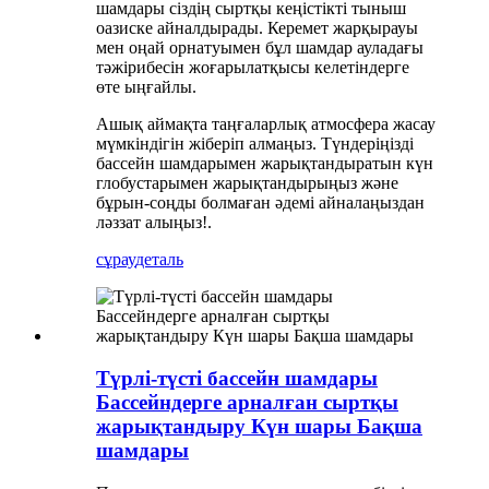
шамдары сіздің сыртқы кеңістікті тыныш
оазиске айналдырады. Керемет жарқырауы
мен оңай орнатуымен бұл шамдар ауладағы
тәжірибесін жоғарылатқысы келетіндерге
өте ыңғайлы.
Ашық аймақта таңғаларлық атмосфера жасау
мүмкіндігін жіберіп алмаңыз. Түндеріңізді
бассейн шамдарымен жарықтандыратын күн
глобустарымен жарықтандырыңыз және
бұрын-соңды болмаған әдемі айналаңыздан
ләззат алыңыз!.
сұрау
деталь
Түрлі-түсті бассейн шамдары
Бассейндерге арналған сыртқы
жарықтандыру Күн шары Бақша
шамдары