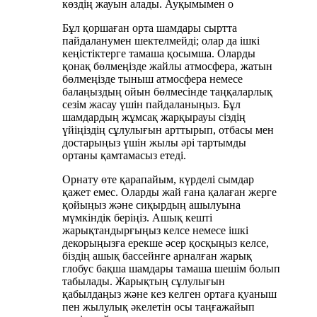
көздің жауын алады. Ауқымымен o
Бұл қоршаған орта шамдары сыртта
пайдаланумен шектелмейді; олар да ішкі
кеңістіктерге тамаша қосымша. Оларды
қонақ бөлмеңізде жайлы атмосфера, жатын
бөлмеңізде тыныш атмосфера немесе
балаңыздың ойын бөлмесінде таңқаларлық
сезім жасау үшін пайдаланыңыз. Бұл
шамдардың жұмсақ жарқырауы сіздің
үйіңіздің сұлулығын арттырып, отбасы мен
достарыңыз үшін жылы әрі тартымды
ортаны қамтамасыз етеді.
Орнату өте қарапайым, күрделі сымдар
қажет емес. Оларды жай ғана қалаған жерге
қойыңыз және сиқырдың ашылуына
мүмкіндік беріңіз. Ашық кешті
жарықтандырғыңыз келсе немесе ішкі
декорыңызға ерекше әсер қосқыңыз келсе,
біздің ашық бассейнге арналған жарық
глобус бақша шамдары тамаша шешім болып
табылады. Жарықтың сұлулығын
қабылдаңыз және кез келген ортаға қуаныш
пен жылулық әкелетін осы таңғажайып