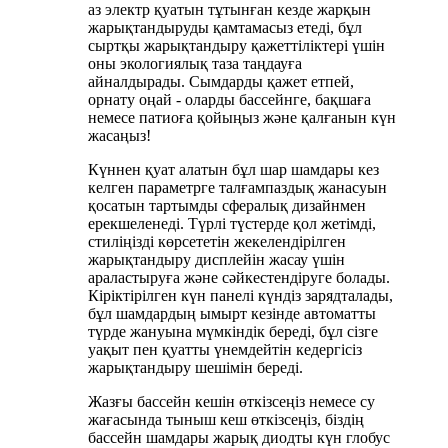
аз электр қуатын тұтынған кезде жарқын
жарықтандыруды қамтамасыз етеді, бұл
сыртқы жарықтандыру қажеттіліктері үшін
оны экологиялық таза таңдауға
айналдырады. Сымдарды қажет етпей,
орнату оңай - оларды бассейнге, бақшаға
немесе патиоға қойыңыз және қалғанын күн
жасаңыз!
Күннен қуат алатын бұл шар шамдары кез
келген параметрге талғампаздық жанасуын
қосатын тартымды сфералық дизайнмен
ерекшеленеді. Түрлі түстерде қол жетімді,
стиліңізді көрсететін жекелендірілген
жарықтандыру дисплейін жасау үшін
араластыруға және сәйкестендіруге болады.
Кіріктірілген күн панелі күндіз зарядталады,
бұл шамдардың ымырт кезінде автоматты
түрде жануына мүмкіндік береді, бұл сізге
уақыт пен қуатты үнемдейтін кедергісіз
жарықтандыру шешімін береді.
Жазғы бассейн кешін өткізсеңіз немесе су
жағасында тыныш кеш өткізсеңіз, біздің
бассейн шамдары жарық диодты күн глобус