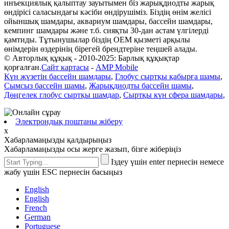
инъекциялық қалыптау зауытымен біз жарықдиодты жарық
өндірісі саласындағы кәсіби өндірушіміз. Біздің өнім желісі
ойыншық шамдары, аквариум шамдары, бассейн шамдары,
кемпинг шамдары және т.б. сияқты 30-дан астам үлгілерді
қамтиды. Тұтынушылар біздің OEM қызметі арқылы
өнімдерін өздерінің бірегей брендтеріне теңшей алады.
© Авторлық құқық - 2010-2025: Барлық құқықтар
қорғалған.
Сайт картасы
-
AMP Mobile
Күн жүзетін бассейн шамдары
,
Глобус сыртқы қабырға шамы
,
Сымсыз бассейн шамы
,
Жарықдиодты бассейн шамы
,
Дөңгелек глобус сыртқы шамдар
,
Сыртқы күн сфера шамдары
,
Электрондық поштаны жіберу
x
Хабарламаңызды қалдырыңыз
Хабарламаңызды осы жерге жазып, бізге жіберіңіз
Іздеу үшін enter пернесін немесе
жабу үшін ESC пернесін басыңыз
English
English
French
German
Portuguese