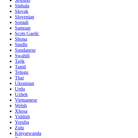
Sesotho
Sinhala
Slovak
Slovenian
Somali
Samoan
Scots Gaelic
Shona
Sindhi
Sundanese
Swahili
Tajik
Tamil
Telugu
Thai
Ukrainian
Urdu
Uzbek
Vietnamese
Welsh
Xhosa
Yiddish
Yoruba
Zulu
Kinyarwanda