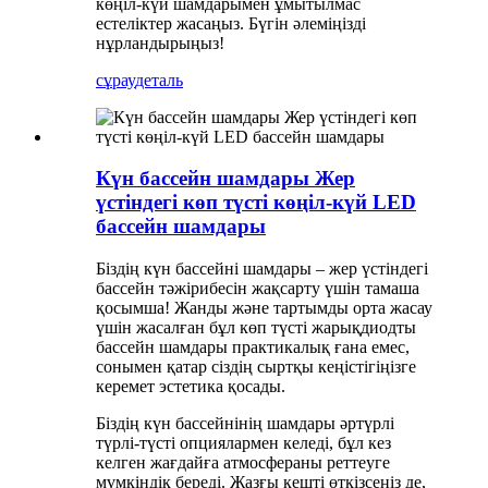
көңіл-күй шамдарымен ұмытылмас
естеліктер жасаңыз. Бүгін әлеміңізді
нұрландырыңыз!
сұрау
деталь
Күн бассейн шамдары Жер
үстіндегі көп түсті көңіл-күй LED
бассейн шамдары
Біздің күн бассейні шамдары – жер үстіндегі
бассейн тәжірибесін жақсарту үшін тамаша
қосымша! Жанды және тартымды орта жасау
үшін жасалған бұл көп түсті жарықдиодты
бассейн шамдары практикалық ғана емес,
сонымен қатар сіздің сыртқы кеңістігіңізге
керемет эстетика қосады.
Біздің күн бассейнінің шамдары әртүрлі
түрлі-түсті опциялармен келеді, бұл кез
келген жағдайға атмосфераны реттеуге
мүмкіндік береді. Жазғы кешті өткізсеңіз де,