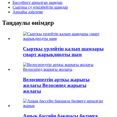
Бассейнге арналған шамдар
Сыртқы су өткізбейтін шамдар
Арнайы әзірлеме
Таңдаулы өнімдер
Сыртқы үрлейтін қалып шамдары
смарт жарықдиодты шам
Велосипедтің артқы жарығы
жолағы Велосипед жарығы
жолағы
Ашық бассейн бақшасы бөлмеге