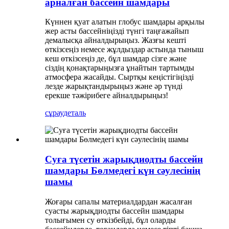
арналған бассейн шамдары
Күннен қуат алатын глобус шамдары арқылы
жер асты бассейніңізді түнгі таңғажайып
демалысқа айналдырыңыз. Жазғы кешті
өткізсеңіз немесе жұлдыздар астында тыныш
кеш өткізсеңіз де, бұл шамдар сізге және
сіздің қонақтарыңызға ұнайтын тартымды
атмосфера жасайды. Сыртқы кеңістігіңізді
лезде жарықтандырыңыз және әр түнді
ерекше тәжірибеге айналдырыңыз!
сұрау
деталь
Суға түсетін жарықдиодты бассейн
шамдары Бөлмедегі күн сәулесінің
шамы
Жоғары сапалы материалдардан жасалған
суасты жарықдиодты бассейн шамдары
толығымен су өткізбейді, бұл оларды