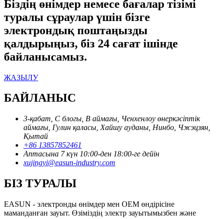
Біздің өнімдер немесе бағалар тізімі
туралы сұраулар үшін бізге
электрондық поштаңызды
қалдырыңыз, біз 24 сағат ішінде
байланысамыз.
ЖАЗЫЛУ
БАЙЛАНЫС
3-қабат, С блогы, В аймағы, Ченхенлоу өнеркәсіптік
аймағы, Гулин қаласы, Хайшу ауданы, Нинбо, Чжэцзян,
Қытай
+86 13857852461
Аптасына 7 күн 10:00-ден 18:00-ге дейін
xujingyi@easun-industry.com
БІЗ ТУРАЛЫ
EASUN - электронды өнімдер мен OEM өндірісіне
маманданған зауыт. Өзіміздің электр зауытымызбен және