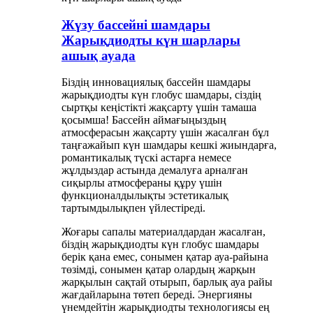
Жүзу бассейні шамдары
Жарықдиодты күн шарлары
ашық ауада
Біздің инновациялық бассейн шамдары
жарықдиодты күн глобус шамдары, сіздің
сыртқы кеңістікті жақсарту үшін тамаша
қосымша! Бассейн аймағыңыздың
атмосферасын жақсарту үшін жасалған бұл
таңғажайып күн шамдары кешкі жиындарға,
романтикалық түскі астарға немесе
жұлдыздар астында демалуға арналған
сиқырлы атмосфераны құру үшін
функционалдылықты эстетикалық
тартымдылықпен үйлестіреді.
Жоғары сапалы материалдардан жасалған,
біздің жарықдиодты күн глобус шамдары
берік қана емес, сонымен қатар ауа-райына
төзімді, сонымен қатар олардың жарқын
жарқылын сақтай отырып, барлық ауа райы
жағдайларына төтеп береді. Энергияны
үнемдейтін жарықдиодты технологиясы ең