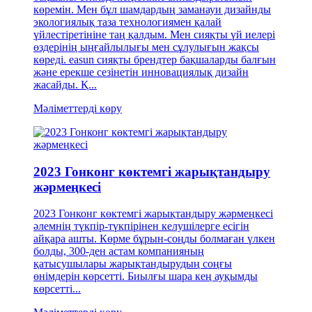
көремін. Мен бұл шамдардың заманауи дизайнды
экологиялық таза технологиямен қалай
үйлестіретініне таң қалдым. Мен сияқты үй иелері
өздерінің ыңғайлылығы мен сұлулығын жақсы
көреді. easun сияқты брендтер бақшаларды балғын
және ерекше сезінетін инновациялық дизайн
жасайды. Қ...
Мәліметтерді көру
2023 Гонконг көктемгі жарықтандыру
жәрмеңкесі
2023 Гонконг көктемгі жарықтандыру жәрмеңкесі
әлемнің түкпір-түкпірінен келушілерге есігін
айқара ашты. Көрме бұрын-соңды болмаған үлкен
болды, 300-ден астам компанияның
қатысушылары жарықтандырудың соңғы
өнімдерін көрсетті. Биылғы шара кең ауқымды
көрсетті...