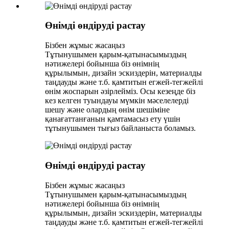
Өнімді өндіруді растау
Бізбен жұмыс жасаңыз
Тұтынушымен қарым-қатынасымыздың
нәтижелері бойынша біз өнімнің
құрылымын, дизайн эскиздерін, материалды
таңдауды және т.б. қамтитын егжей-тегжейлі
өнім жоспарын әзірлейміз. Осы кезеңде біз
кез келген туындауы мүмкін мәселелерді
шешу және олардың өнім шешіміне
қанағаттанғанын қамтамасыз ету үшін
тұтынушымен тығыз байланыста боламыз.
Өнімді өндіруді растау
Бізбен жұмыс жасаңыз
Тұтынушымен қарым-қатынасымыздың
нәтижелері бойынша біз өнімнің
құрылымын, дизайн эскиздерін, материалды
таңдауды және т.б. қамтитын егжей-тегжейлі