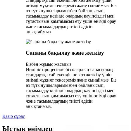
стандартқа сай екендігіне көз жеткізу үшін
өнімді мұқият тексереміз және сынаймыз. Біз
өз тұтынушыларымызбен байланысып,
тасымалдау кезінде олардың қауіпсіздігі мен
тұтастығын қамтамасыз ету үшін өнімді орау
және тасымалдаудың тиісті әдісін
анықтаймыз.
Сапаны бақылау және жеткізу
Бізбен жұмыс жасаңыз
Өндіріс процесінде біз олардың сапасының
стандартқа сай екендігіне көз жеткізу үшін
өнімді мұқият тексереміз және сынаймыз. Біз
өз тұтынушыларымызбен байланысып,
тасымалдау кезінде олардың қауіпсіздігі мен
тұтастығын қамтамасыз ету үшін өнімді орау
және тасымалдаудың тиісті әдісін
анықтаймыз.
Қазір сұрау
Ыстық өнімдер