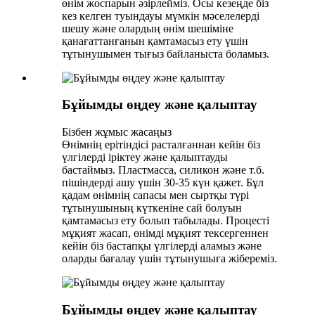
өнім жоспарын әзірлейміз. Осы кезеңде біз
кез келген туындауы мүмкін мәселелерді
шешу және олардың өнім шешіміне
қанағаттанғанын қамтамасыз ету үшін
тұтынушымен тығыз байланыста боламыз.
Бұйымды өңдеу және қалыптау
Бізбен жұмыс жасаңыз
Өнімнің ерітіндісі расталғаннан кейін біз
үлгілерді іріктеу және қалыптауды
бастаймыз. Пластмасса, силикон және т.б.
пішіндерді ашу үшін 30-35 күн қажет. Бұл
қадам өнімнің сапасы мен сыртқы түрі
тұтынушының күткеніне сай болуын
қамтамасыз ету болып табылады. Процесті
мұқият жасап, өнімді мұқият тексергеннен
кейін біз бастапқы үлгілерді аламыз және
оларды бағалау үшін тұтынушыға жібереміз.
Бұйымды өңдеу және қалыптау