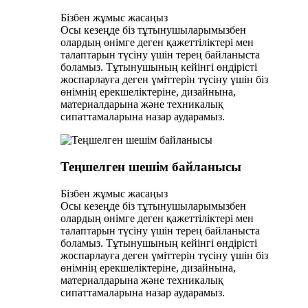
Бізбен жұмыс жасаңыз
Осы кезеңде біз тұтынушыларымызбен
олардың өнімге деген қажеттіліктері мен
талаптарын түсіну үшін терең байланыста
боламыз. Тұтынушының кейінгі өндірісті
жоспарлауға деген үміттерін түсіну үшін біз
өнімнің ерекшеліктеріне, дизайнына,
материалдарына және техникалық
сипаттамаларына назар аударамыз.
Теңшелген шешім байланысы
Бізбен жұмыс жасаңыз
Осы кезеңде біз тұтынушыларымызбен
олардың өнімге деген қажеттіліктері мен
талаптарын түсіну үшін терең байланыста
боламыз. Тұтынушының кейінгі өндірісті
жоспарлауға деген үміттерін түсіну үшін біз
өнімнің ерекшеліктеріне, дизайнына,
материалдарына және техникалық
сипаттамаларына назар аударамыз.