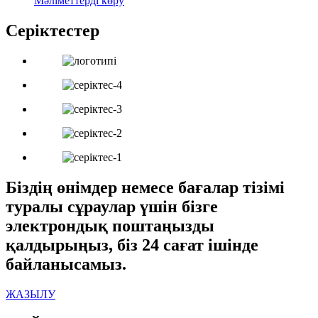
Мәліметтерді көру
Серіктестер
Біздің өнімдер немесе бағалар тізімі
туралы сұраулар үшін бізге
электрондық поштаңызды
қалдырыңыз, біз 24 сағат ішінде
байланысамыз.
ЖАЗЫЛУ