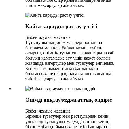
боламыз және олар қанағаттандырылғанша
тиісті жақсартулар жасаймыз.
Қайта қарауды растау үлгісі
Бізбен жұмыс жасаңыз
Тұтынушының өнім үлгілері бойынша
бағалауы мен кері байланысына сүйене
отырып, өнімнің тұтынушы талаптарына сай
болуын қамтамасыз ету үшін қажет болған
жағдайда өзгертулер мен түзетулер енгіземіз.
Біз тұтынушымен тығыз байланыста
боламыз және олар қанағаттандырылғанша
тиісті жақсартулар жасаймыз.
Өнімді аяқтау/мұрағаттық өндіріс
Бізбен жұмыс жасаңыз
Бірнеше түзетулер мен растаулардан кейін,
үлгілерді тұтынушы мақұлдағаннан кейін,
біз өнімді аяқтаймыз және тиісті ақпаратты