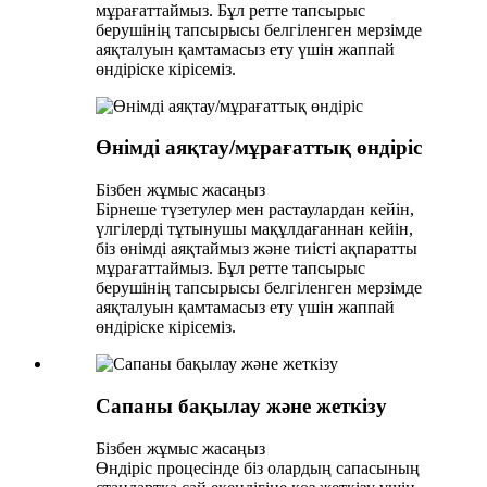
мұрағаттаймыз. Бұл ретте тапсырыс
берушінің тапсырысы белгіленген мерзімде
аяқталуын қамтамасыз ету үшін жаппай
өндіріске кірісеміз.
Өнімді аяқтау/мұрағаттық өндіріс
Бізбен жұмыс жасаңыз
Бірнеше түзетулер мен растаулардан кейін,
үлгілерді тұтынушы мақұлдағаннан кейін,
біз өнімді аяқтаймыз және тиісті ақпаратты
мұрағаттаймыз. Бұл ретте тапсырыс
берушінің тапсырысы белгіленген мерзімде
аяқталуын қамтамасыз ету үшін жаппай
өндіріске кірісеміз.
Сапаны бақылау және жеткізу
Бізбен жұмыс жасаңыз
Өндіріс процесінде біз олардың сапасының