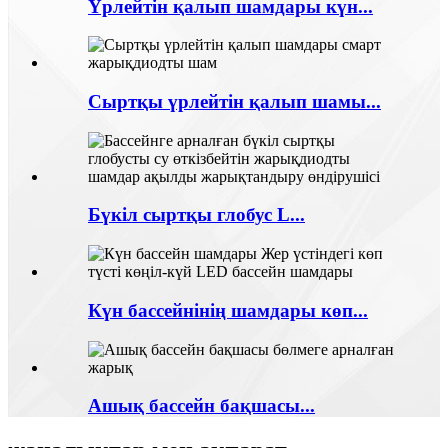
Үрлейтін қалып шамдары күн...
Сыртқы үрлейтін қалып шамы...
Бүкіл сыртқы глобус L...
Күн бассейнінің шамдары көп...
Ашық бассейн бақшасы...