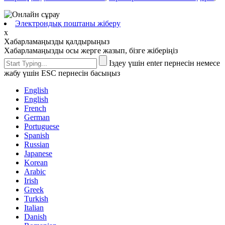
Электрондық поштаны жіберу
x
Хабарламаңызды қалдырыңыз
Хабарламаңызды осы жерге жазып, бізге жіберіңіз
Іздеу үшін enter пернесін немесе
жабу үшін ESC пернесін басыңыз
English
English
French
German
Portuguese
Spanish
Russian
Japanese
Korean
Arabic
Irish
Greek
Turkish
Italian
Danish