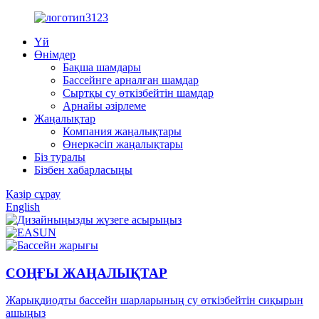
Үй
Өнімдер
Бақша шамдары
Бассейнге арналған шамдар
Сыртқы су өткізбейтін шамдар
Арнайы әзірлеме
Жаңалықтар
Компания жаңалықтары
Өнеркәсіп жаңалықтары
Біз туралы
Бізбен хабарласыңы
Қазір сұрау
English
СОҢҒЫ ЖАҢАЛЫҚТАР
Жарықдиодты бассейн шарларының су өткізбейтін сиқырын
ашыңыз