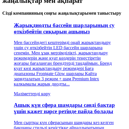
жаңалықтар мен ақпарат
Сізді компанияның соңғы жаңалықтарымен таныстыру
Жарықдиодты бассейн шарларының су
өткізбейтін сиқырын ашыңыз
Мен бассейндегі кештерімді оңай жарықтандыру
үшін су өткізбейтін LED бассейн шарларына
сенемін. Мен ұзақ мерзімділікті, жарықтандыру
режимдерін және қуат көздерін теңестіретін
жоғары бағаланған брендтерді таңдаймын. Бренд
қуат көзі жарықтандыру режимдері Баға
диапазоны Frontgate Glow шарлары Қайта
зарядталатын 3 режим + шам Premium Intex
қалқымалы жарық диодты...
Мәліметтерді көру
Ашық күн сфера шамдары сәнді бақтар
үшін қажет нәрсе ретінде пайда болады
Мен сыртқы күн сферасының шамдары кез келген
бақшаны стильді кеңістікке айналдыратынын