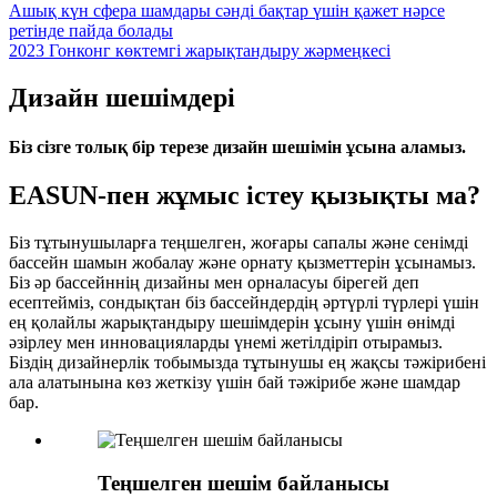
Ашық күн сфера шамдары сәнді бақтар үшін қажет нәрсе
ретінде пайда болады
2023 Гонконг көктемгі жарықтандыру жәрмеңкесі
Дизайн шешімдері
Біз сізге толық бір терезе дизайн шешімін ұсына аламыз.
EASUN-пен жұмыс істеу қызықты ма?
Біз тұтынушыларға теңшелген, жоғары сапалы және сенімді
бассейн шамын жобалау және орнату қызметтерін ұсынамыз.
Біз әр бассейннің дизайны мен орналасуы бірегей деп
есептейміз, сондықтан біз бассейндердің әртүрлі түрлері үшін
ең қолайлы жарықтандыру шешімдерін ұсыну үшін өнімді
әзірлеу мен инновацияларды үнемі жетілдіріп отырамыз.
Біздің дизайнерлік тобымызда тұтынушы ең жақсы тәжірибені
ала алатынына көз жеткізу үшін бай тәжірибе және шамдар
бар.
Теңшелген шешім байланысы