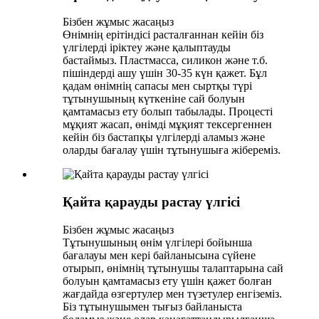
Бізбен жұмыс жасаңыз
Өнімнің ерітіндісі расталғаннан кейін біз
үлгілерді іріктеу және қалыптауды
бастаймыз. Пластмасса, силикон және т.б.
пішіндерді ашу үшін 30-35 күн қажет. Бұл
қадам өнімнің сапасы мен сыртқы түрі
тұтынушының күткеніне сай болуын
қамтамасыз ету болып табылады. Процесті
мұқият жасап, өнімді мұқият тексергеннен
кейін біз бастапқы үлгілерді аламыз және
оларды бағалау үшін тұтынушыға жібереміз.
Қайта қарауды растау үлгісі
Бізбен жұмыс жасаңыз
Тұтынушының өнім үлгілері бойынша
бағалауы мен кері байланысына сүйене
отырып, өнімнің тұтынушы талаптарына сай
болуын қамтамасыз ету үшін қажет болған
жағдайда өзгертулер мен түзетулер енгіземіз.
Біз тұтынушымен тығыз байланыста