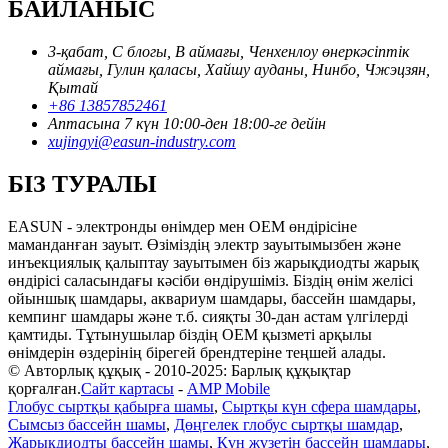
БАЙЛАНЫС
3-қабат, С блогы, В аймағы, Ченхенлоу өнеркәсіптік
аймағы, Гулин қаласы, Хайшу ауданы, Нинбо, Чжэцзян,
Қытай
+86 13857852461
Аптасына 7 күн 10:00-ден 18:00-ге дейін
xujingyi@easun-industry.com
БІЗ ТУРАЛЫ
EASUN - электронды өнімдер мен OEM өндірісіне
маманданған зауыт. Өзіміздің электр зауытымызбен және
инъекциялық қалыптау зауытымен біз жарықдиодты жарық
өндірісі саласындағы кәсіби өндірушіміз. Біздің өнім желісі
ойыншық шамдары, аквариум шамдары, бассейн шамдары,
кемпинг шамдары және т.б. сияқты 30-дан астам үлгілерді
қамтиды. Тұтынушылар біздің OEM қызметі арқылы
өнімдерін өздерінің бірегей брендтеріне теңшей алады.
© Авторлық құқық - 2010-2025: Барлық құқықтар
қорғалған.
Сайт картасы
-
AMP Mobile
Глобус сыртқы қабырға шамы
,
Сыртқы күн сфера шамдары
,
Сымсыз бассейн шамы
,
Дөңгелек глобус сыртқы шамдар
,
Жарықдиодты бассейн шамы
,
Күн жүзетін бассейн шамдары
,