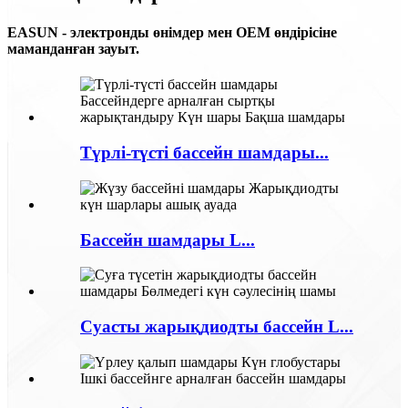
EASUN - электронды өнімдер мен OEM өндірісіне
маманданған зауыт.
Түрлі-түсті бассейн шамдары...
Бассейн шамдары L...
Суасты жарықдиодты бассейн L...