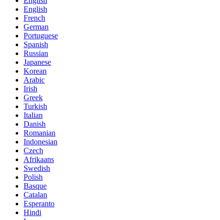
English
English
French
German
Portuguese
Spanish
Russian
Japanese
Korean
Arabic
Irish
Greek
Turkish
Italian
Danish
Romanian
Indonesian
Czech
Afrikaans
Swedish
Polish
Basque
Catalan
Esperanto
Hindi