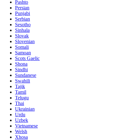
Pashto
Persian
Punjabi
Serbian
Sesotho
Sinhala
Slovak
Slovenian
Somali
Samoan
Scots Gaelic
Shona
Sindhi
Sundanese
Swahili
Tajik
Tamil
Telugu
Thai
Ukrainian
Urdu
Uzbek
Vietnamese
Welsh
Xhosa