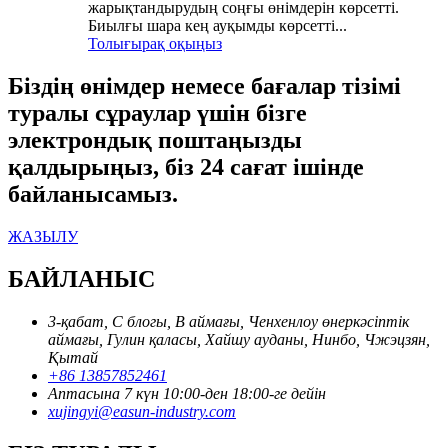
жарықтандырудың соңғы өнімдерін көрсетті.
Биылғы шара кең ауқымды көрсетті...
Толығырақ оқыңыз
Біздің өнімдер немесе бағалар тізімі
туралы сұраулар үшін бізге
электрондық поштаңызды
қалдырыңыз, біз 24 сағат ішінде
байланысамыз.
ЖАЗЫЛУ
БАЙЛАНЫС
3-қабат, С блогы, В аймағы, Ченхенлоу өнеркәсіптік
аймағы, Гулин қаласы, Хайшу ауданы, Нинбо, Чжэцзян,
Қытай
+86 13857852461
Аптасына 7 күн 10:00-ден 18:00-ге дейін
xujingyi@easun-industry.com