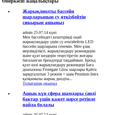
Өнеркәсіп жаңалықтары
Жарықдиодты бассейн
шарларының су өткізбейтін
сиқырын ашыңыз
admin 25.07.14 күні
Мен бассейндегі кештерімді оңай
жарықтандыру үшін су өткізбейтін LED
бассейн шарларына сенемін. Мен ұзақ
мерзімділікті, жарықтандыру режимдерін
және қуат көздерін теңестіретін жоғары
бағаланған брендтерді таңдаймын. Бренд
қуат көзі жарықтандыру режимдері Баға
диапазоны Frontgate Glow шарлары Қайта
зарядталатын 3 режим + шам Premium Intex
қалқымалы жарық диодты...
Толығырақ оқыңыз
Ашық күн сфера шамдары сәнді
бақтар үшін қажет нәрсе ретінде
пайда болады
admin 25.07.12 күні