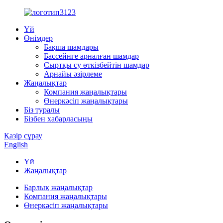
Үй
Өнімдер
Бақша шамдары
Бассейнге арналған шамдар
Сыртқы су өткізбейтін шамдар
Арнайы әзірлеме
Жаңалықтар
Компания жаңалықтары
Өнеркәсіп жаңалықтары
Біз туралы
Бізбен хабарласыңы
Қазір сұрау
English
Үй
Жаңалықтар
Барлық жаңалықтар
Компания жаңалықтары
Өнеркәсіп жаңалықтары