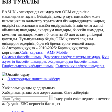
БІЗ ТУРАЛЫ
EASUN - электронды өнімдер мен OEM өндірісіне
маманданған зауыт. Өзіміздің электр зауытымызбен және
инъекциялық қалыптау зауытымен біз жарықдиодты жарық
өндірісі саласындағы кәсіби өндірушіміз. Біздің өнім желісі
ойыншық шамдары, аквариум шамдары, бассейн шамдары,
кемпинг шамдары және т.б. сияқты 30-дан астам үлгілерді
қамтиды. Тұтынушылар біздің OEM қызметі арқылы
өнімдерін өздерінің бірегей брендтеріне теңшей алады.
© Авторлық құқық - 2010-2025: Барлық құқықтар
қорғалған.
Сайт картасы
-
AMP Mobile
Сымсыз бассейн шамы
,
Дөңгелек глобус сыртқы шамдар
,
Күн
жүзетін бассейн шамдары
,
Жарықдиодты бассейн шамы
,
Глобус сыртқы қабырға шамы
,
Сыртқы күн сфера шамдары
,
Электрондық поштаны жіберу
x
Хабарламаңызды қалдырыңыз
Хабарламаңызды осы жерге жазып, бізге жіберіңіз
Іздеу үшін enter пернесін немесе
жабу үшін ESC пернесін басыңыз